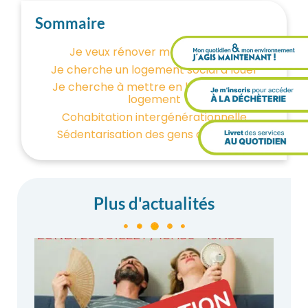
Sommaire
Je veux rénover mon logement
Je cherche un logement social à louer
Je cherche à mettre en location mon
logement
Cohabitation intergénérationnelle
Sédentarisation des gens du voyage
Plus d'actualités
Il fai
trop
cha
chez
vous
10
juille