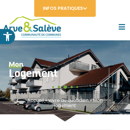
INFOS PRATIQUES
Ouvrir la barre d’outils
Mon
Logement
Accueil
»
Vivre au quotidien
»
Mon
logement