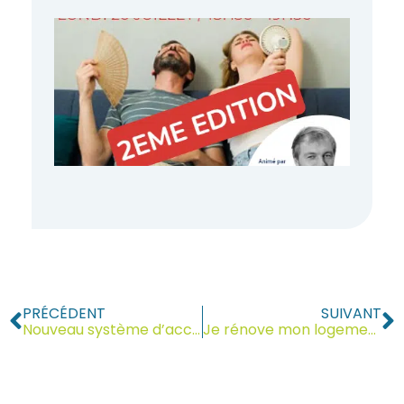
Il fait
trop
chau
chez
vous 
10
juillet
2026
Lire la
suite »
PRÉCÉDENT
SUIVANT
Nouveau système d’accès à la déchèterie des Rocailles : mise en service le 7 juillet 2025
Je rénove mon logement ? Comment me faire accompagner ?