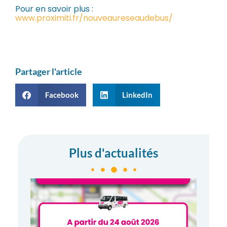
Pour en savoir plus :
www.proximiti.fr/nouveaureseaudebus/
Partager l'article
Facebook
LinkedIn
Plus d'actualités
Proxi
:
Evolu
des
tracé