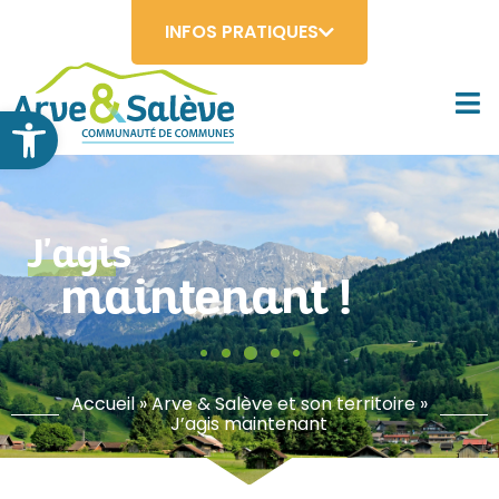
INFOS PRATIQUES
Ouvrir la barre d’outils
J'agis
maintenant !
Accueil
»
Arve & Salève et son territoire
»
J’agis maintenant